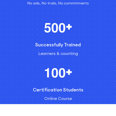
No ads, No trails, No commitments
+
5
0
0
Successfully Trained
Learners & counting
+
1
0
0
Certification Students
Online Course