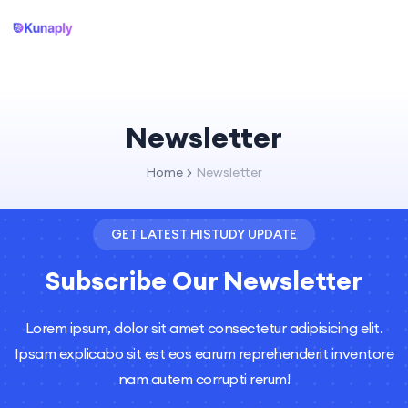
Newsletter
Home
Newsletter
GET LATEST HISTUDY UPDATE
Subscribe Our Newsletter
Lorem ipsum, dolor sit amet consectetur adipisicing elit.
Ipsam explicabo sit est eos earum reprehenderit inventore
nam autem corrupti rerum!