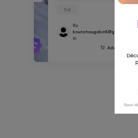
Sql
By
kounchougabin5@gmail.com
In
-25%
Add to cart
Off