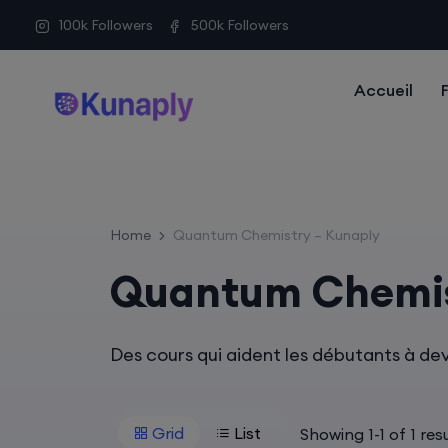
100k Followers
500k Followers
Accueil
Home
Quantum Chemistry – Kunaply
Quantum Chemis
Des cours qui aident les débutants à dev
Grid
List
Showing
1
-
1
of
1
resu