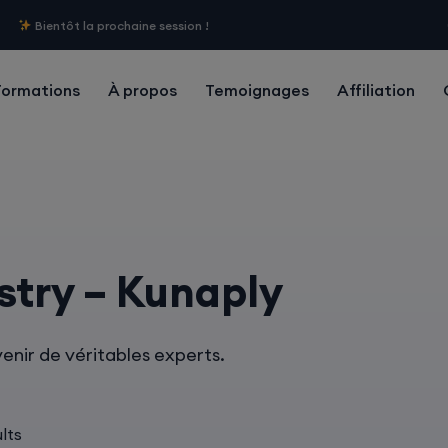
Bientôt la prochaine session !
Formations
À propos
Temoignages
Affiliation
try – Kunaply
enir de véritables experts.
lts