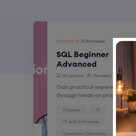
(0 Reviews)
SQL Beginner
Advanced
14 Lessons
1 Student
Gain practical experience
through hands-on projects,
ensuring you're well-
Finance
IT
prepared for…
IT and Software
Quantum Chemistry