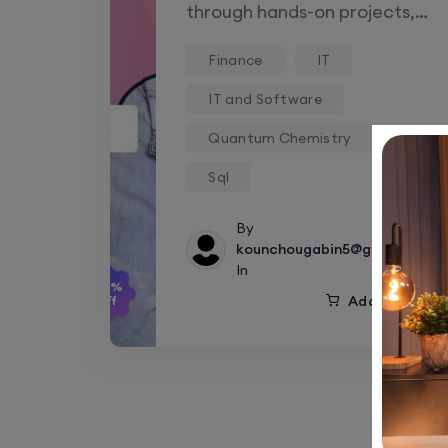
through hands-on projects,
ensuring you're well-
Finance
IT
prepared for…
IT and Software
Quantum Chemistry
Sql
By
kounchougabin5@gmail.com
In
-25%
Add to cart
Off