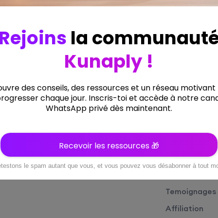
Liens Utiles
Menus
À propos
Accueil
Faq
Formations
À propos
Temoignages
Affiliation