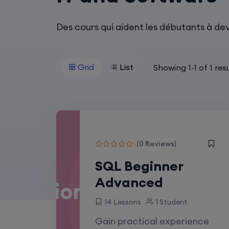
Des cours qui aident les débutants à dev
Grid
List
Showing
1
-
1
of
1
resu
(0 Reviews)
SQL Beginner
Advanced
14 Lessons
1 Student
Gain practical experience