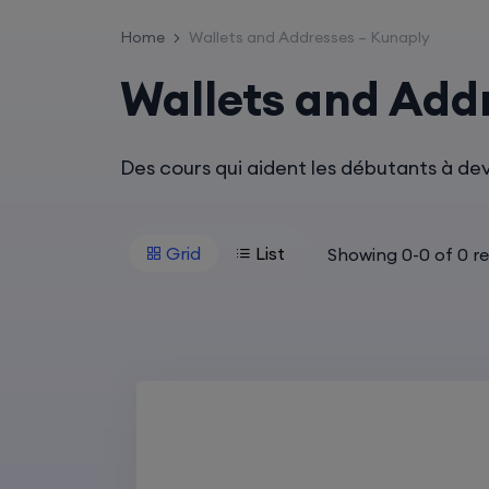
Home
Wallets and Addresses – Kunaply
Wallets and Add
Des cours qui aident les débutants à dev
Grid
List
Showing
0
-
0
of
0
re