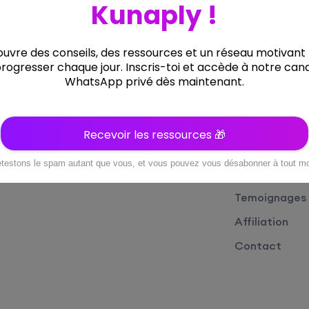
Liens Utiles
Menus
À propos
Accueil
Faq
Formations
À propos
Temoignages
Affiliation
Contact