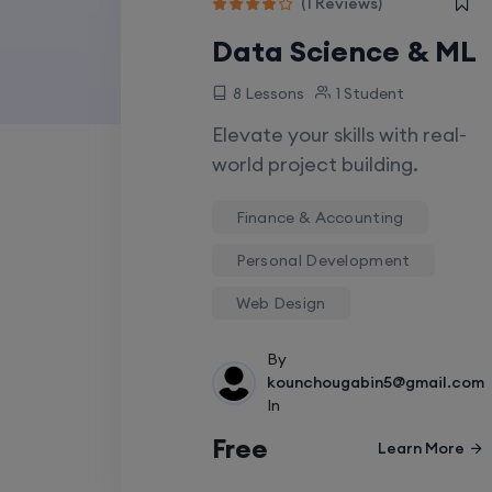
(1 Reviews)
Data Science & ML
8 Lessons
1 Student
Elevate your skills with real-
world project building.
Finance & Accounting
Personal Development
Web Design
By
kounchougabin5@gmail.com
In
Free
Learn More