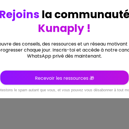
À propos
Temoignages
Affiliation
Contact
Terms of service
Privacy