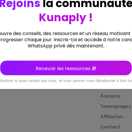
Liens Utiles
Menus
À propos
Accueil
Faq
Formations
À propos
Temoignages
Affiliation
Contact