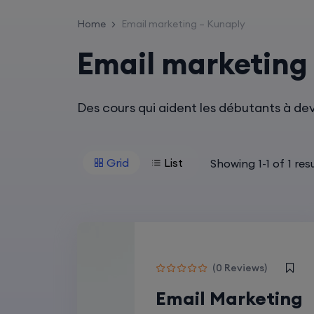
Home
Email marketing – Kunaply
Email marketing
Des cours qui aident les débutants à dev
Grid
List
Showing
1
-
1
of
1
resu
(0 Reviews)
Email Marketing