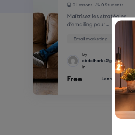
0 Lessons
0 Students
Maîtrisez les stratégies
d’emailing pour
transformer des
Email marketing
abonnés en clients…
By
abdelharks@gmail.com
In
Free
Learn More