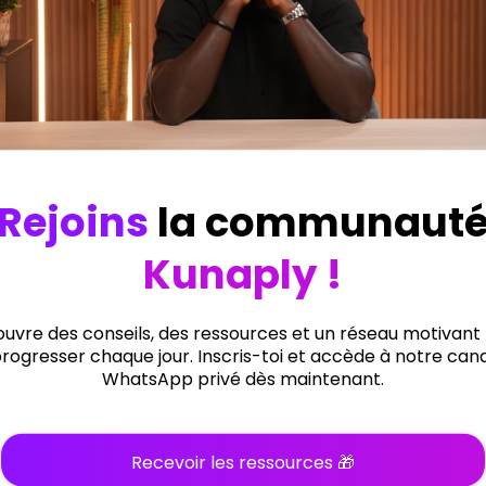
Se connecter
Liens Utiles
Menus
À propos
Accueil
Faq
Formations
À propos
Temoignages
Affiliation