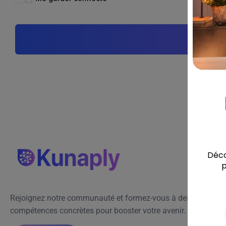
Rejoignez notre communauté et formez-vous à des
compétences concrètes pour booster votre avenir.