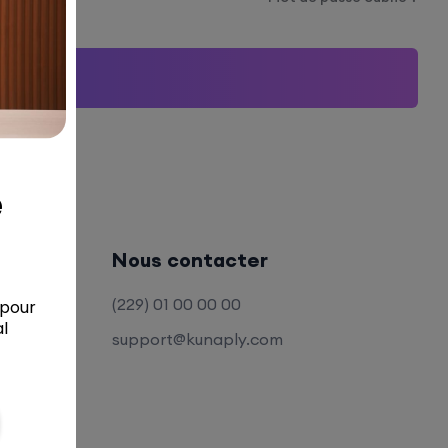
Nous contacter
(229) 01 00 00 00
support@kunaply.com