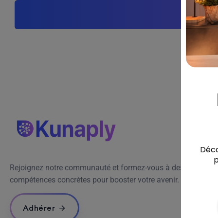
Rejoignez notre communauté et formez-vous à des
compétences concrètes pour booster votre avenir.
Adhérer