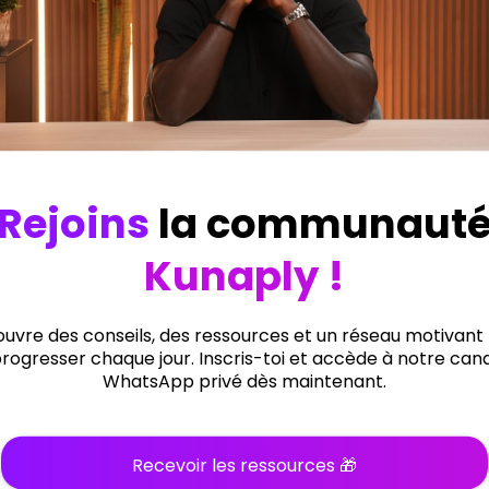
Se connecter
Liens Utiles
Menus
À propos
Accueil
Faq
Formations
À propos
Temoignages
Affiliation
Contact