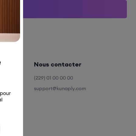
Nous contacter
(229) 01 00 00 00
support@kunaply.com