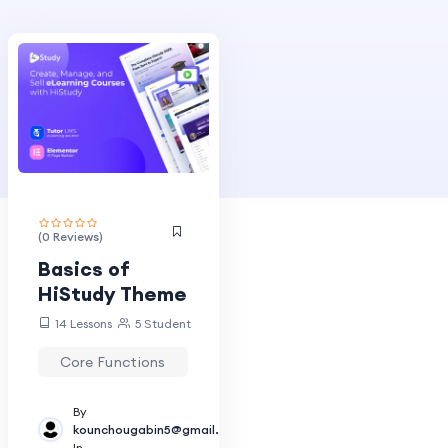
(0 Reviews)
Basics of
HiStudy Theme
14 Lessons
5 Students
Core Functions
IT
By
kounchougabin5@gmail.com
In